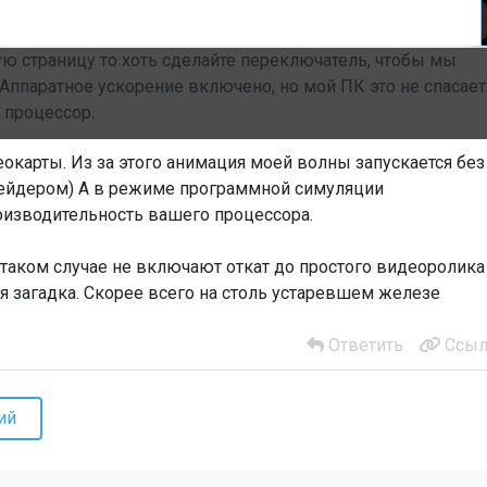
ую страницу то хоть сделайте переключатель, чтобы мы
Аппаратное ускорение включено, но мой ПК это не спасает
 процессор.
еокарты. Из за этого анимация моей волны запускается без
шейдером) А в режиме программной симуляции
оизводительность вашего процессора.
таком случае не включают откат до простого видеоролика
 загадка. Скорее всего на столь устаревшем железе
Ответить
Ссыл
ий