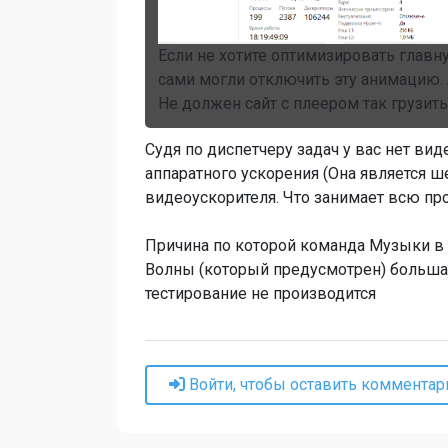
Если не хотите оптимизировать главн
сами могли отключить эту анимацию. 
Не должен сайт с плеером так грузить
Судя по диспетчеру задач у вас нет вид
аппаратного ускорения (Она является 
видеоускорителя. Что занимает всю пр
Причина по которой команда Музыки в 
Волны (который предусмотрен) большая
тестирование не производится
Войти, чтобы оставить комментар