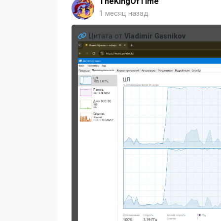
TheKingOfTime
1 месяц назад
Цитата от
Vladimir Gasnikov