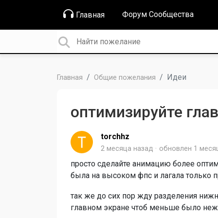
Форум Сообщества
Главная
Идеи
Главная
Общие пожелания
оптимизируйте глав
torchhz
2 месяца назад
обновлен
1 меся
просто сделайте анимацию более оптим
была на высоком фпс и лагала только п
так же до сих пор жду разделения ниж
главном экране чтоб меньше было не