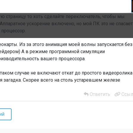
ую страницу то хоть сделайте переключатель, чтобы мы
Аппаратное ускорение включено, но мой ПК это не спасает
 процессор.
еокарты. Из за этого анимация моей волны запускается без
шейдером) А в режиме программной симуляции
оизводительность вашего процессора.
таком случае не включают откат до простого видеоролика
 загадка. Скорее всего на столь устаревшем железе
Ответить
Ссыл
ий