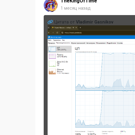
TheKingOfTime
1 месяц назад
Цитата от
Vladimir Gasnikov