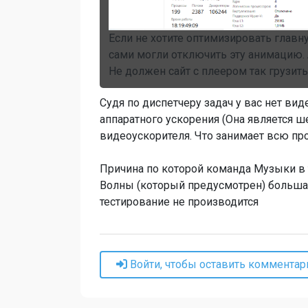
Если не хотите оптимизировать главн
сами могли отключить эту анимацию. 
Не должен сайт с плеером так грузить
Судя по диспетчеру задач у вас нет вид
аппаратного ускорения (Она является 
видеоускорителя. Что занимает всю пр
Причина по которой команда Музыки в 
Волны (который предусмотрен) большая
тестирование не производится
Войти, чтобы оставить комментар