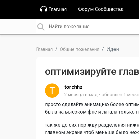
Форум Сообщества
Главная
Идеи
Главная
Общие пожелания
оптимизируйте глав
torchhz
2 месяца назад
обновлен
1 меся
просто сделайте анимацию более оптим
была на высоком фпс и лагала только п
так же до сих пор жду разделения ниж
главном экране чтоб меньше было не