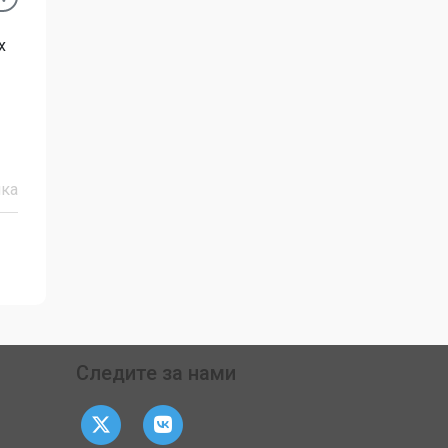
х
ка
Следите за нами