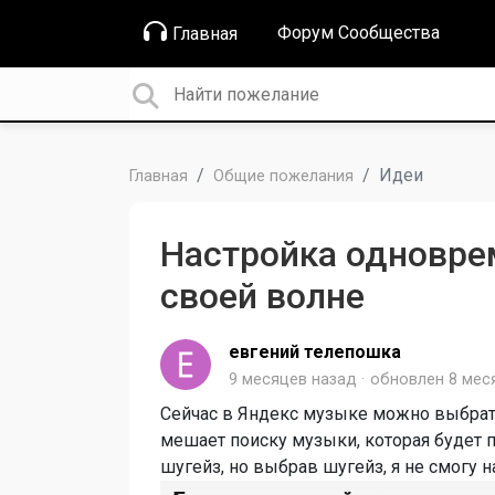
Форум Сообщества
Главная
Идеи
Главная
Общие пожелания
Настройка одноврем
своей волне
евгений телепошка
9 месяцев назад
обновлен
8 мес
Сейчас в Яндекс музыке можно выбрать
мешает поиску музыки, которая будет п
шугейз, но выбрав шугейз, я не смогу н