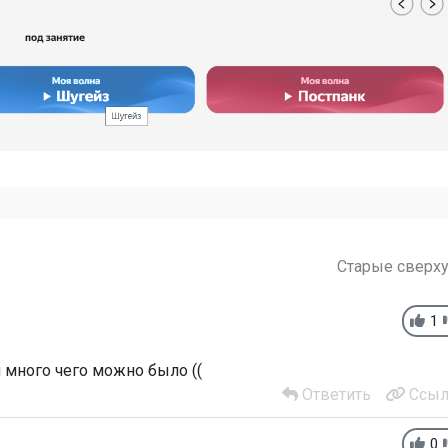
Старые сверх
1
 много чего можно было ((
Ответить
Ссыл
0