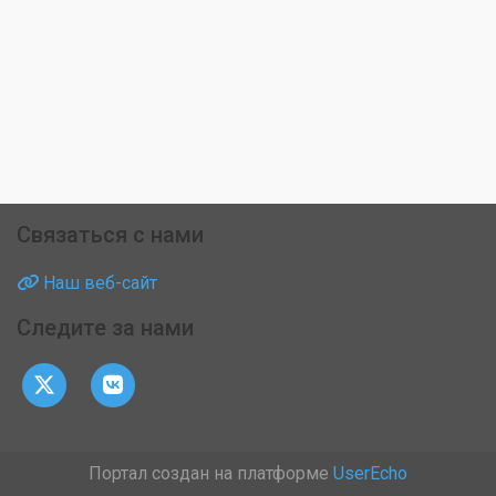
Связаться с нами
Наш веб-сайт
Следите за нами
Портал создан на платформе
UserEcho