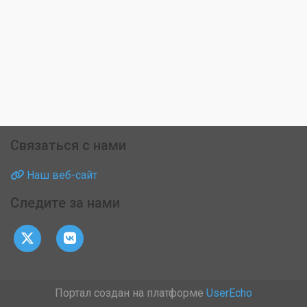
Связаться с нами
Наш веб-сайт
Следите за нами
Портал создан на платформе
UserEcho