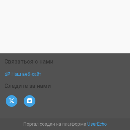
Связаться с нами
Наш веб-сайт
Следите за нами
Портал создан на платформе
UserEcho