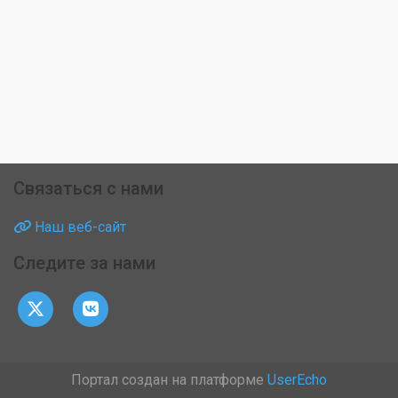
Связаться с нами
Наш веб-сайт
Следите за нами
Портал создан на платформе
UserEcho