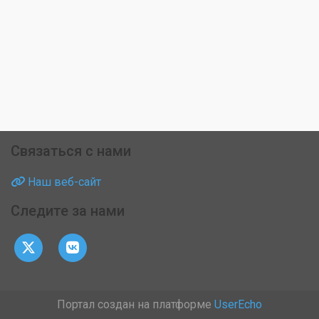
Связаться с нами
Наш веб-сайт
Следите за нами
Портал создан на платформе
UserEcho