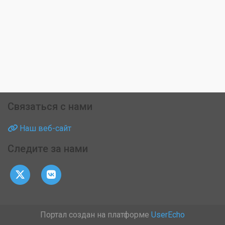
Связаться с нами
Наш веб-сайт
Следите за нами
Портал создан на платформе
UserEcho