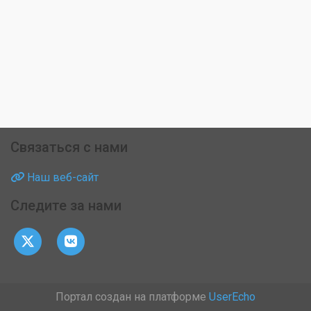
Связаться с нами
Наш веб-сайт
Следите за нами
Портал создан на платформе
UserEcho