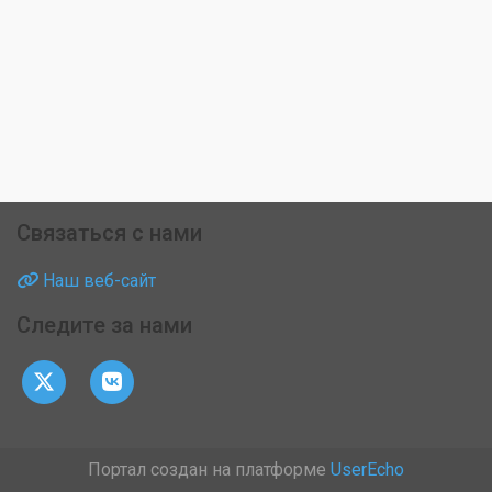
Связаться с нами
Наш веб-сайт
Следите за нами
Портал создан на платформе
UserEcho