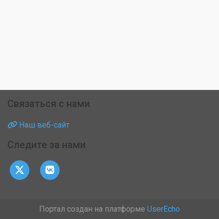
Связаться с нами
Наш веб-сайт
Следите за нами
Портал создан на платформе
UserEcho