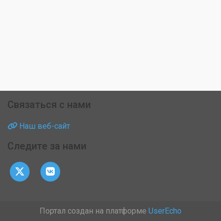
Связаться с нами
Наш веб-сайт
Следите за нами
Портал создан на платформе
UserEcho