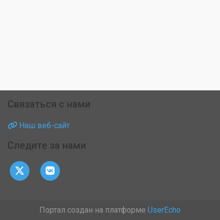
Связаться с нами
Наш веб-сайт
Следите за нами
Портал создан на платформе
UserEcho