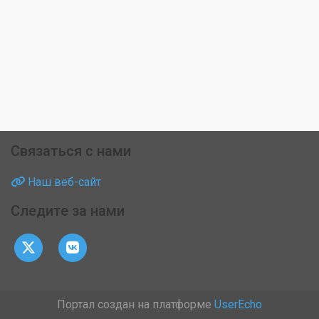
Связаться с нами
Наш веб-сайт
Следите за нами
Портал создан на платформе
UserEcho