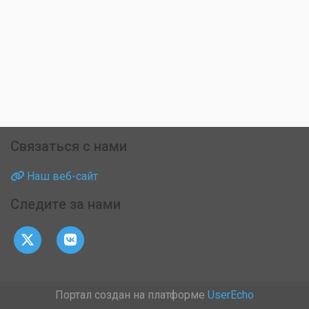
Связаться с нами
Наш веб-сайт
Следите за нами
Портал создан на платформе
UserEcho