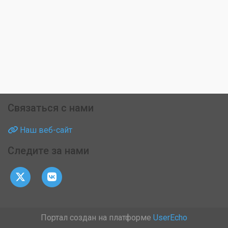
Связаться с нами
Наш веб-сайт
Следите за нами
Портал создан на платформе
UserEcho