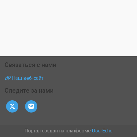
Связаться с нами
Наш веб-сайт
Следите за нами
Портал создан на платформе
UserEcho