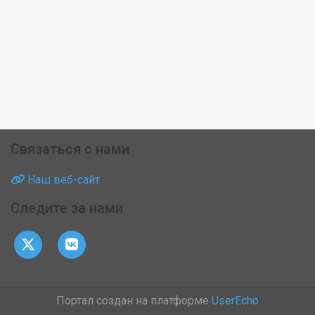
Связаться с нами
Наш веб-сайт
Следите за нами
Портал создан на платформе
UserEcho