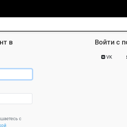
нт в
Войти с 
VK
ашаетесь с
кой