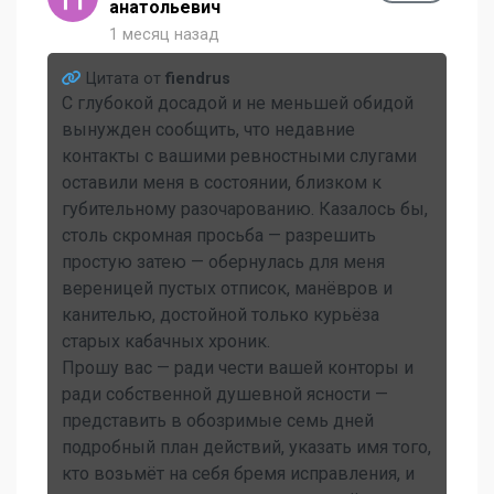
анатольевич
1 месяц назад
Цитата от
fiendrus
С глубокой досадой и не меньшей обидой
вынужден сообщить, что недавние
контакты с вашими ревностными слугами
оставили меня в состоянии, близком к
губительному разочарованию. Казалось бы,
столь скромная просьба — разрешить
простую затею — обернулась для меня
вереницей пустых отписок, манёвров и
канителью, достойной только курьёза
старых кабачных хроник.
Прошу вас — ради чести вашей конторы и
ради собственной душевной ясности —
представить в обозримые семь дней
подробный план действий, указать имя того,
кто возьмёт на себя бремя исправления, и