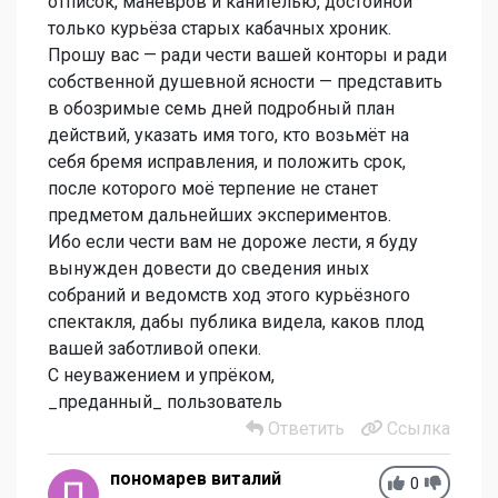
отписок, манёвров и канителью, достойной
только курьёза старых кабачных хроник.
Прошу вас — ради чести вашей конторы и ради
собственной душевной ясности — представить
в обозримые семь дней подробный план
действий, указать имя того, кто возьмёт на
себя бремя исправления, и положить срок,
после которого моё терпение не станет
предметом дальнейших экспериментов.
Ибо если чести вам не дороже лести, я буду
вынужден довести до сведения иных
собраний и ведомств ход этого курьёзного
спектакля, дабы публика видела, каков плод
вашей заботливой опеки.
С неуважением и упрёком,
_преданный_ пользователь
Ответить
Ссылка
пономарев виталий
0