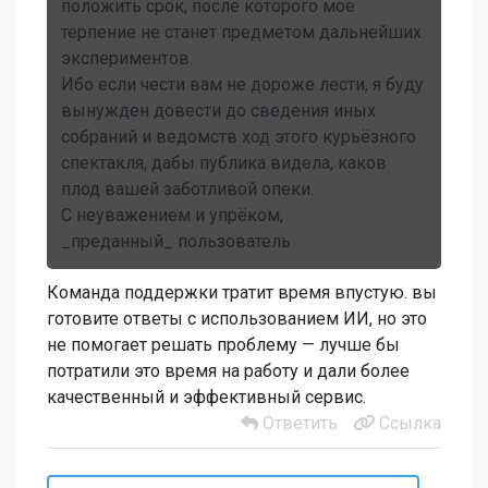
положить срок, после которого моё
терпение не станет предметом дальнейших
экспериментов.
Ибо если чести вам не дороже лести, я буду
вынужден довести до сведения иных
собраний и ведомств ход этого курьёзного
спектакля, дабы публика видела, каков
плод вашей заботливой опеки.
С неуважением и упрёком,
_преданный_ пользователь
Команда поддержки тратит время впустую. вы
готовите ответы с использованием ИИ, но это
не помогает решать проблему — лучше бы
потратили это время на работу и дали более
качественный и эффективный сервис.
Ответить
Ссылка