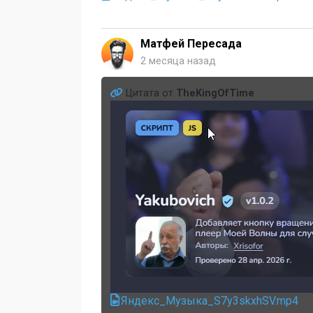
Матфей Пересада
2 месяца назад
Цитата от
TheKingOfTime
Яндекс_Музыка_S7y3skxhSV.mp4