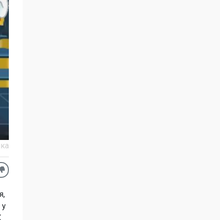
ка
я,
 у
К