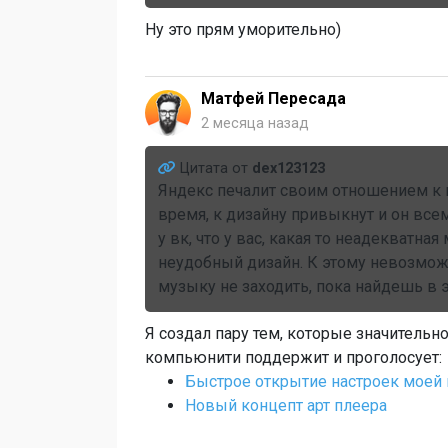
Ну это прям уморительно)
Матфей Пересада
2 месяца назад
Цитата от
dex123123
Яндекс печалит своим отношением к по
время, к дизайну привыкнут и он всем 
у вк, что у вас, какая то неадекватн
неудобный дизайн. К этому невозмож
музыку не заходить, пока найдешь в э
Я создал пару тем, которые значитель
компьюнити поддержит и проголосует:
Быстрое открытие настроек моей
Новый концепт арт плеера