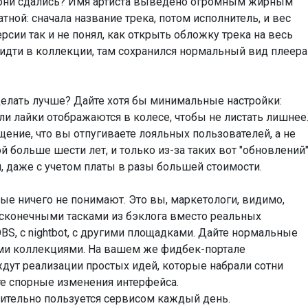
 они сдались? Имя артиста выведено огромным жирным
тной: сначала название трека, потом исполнитель, и вес
рсии так и не понял, как открыть обложку трека на весь
 идти в коллекции, там сохранился нормальный вид плеера
сделать лучше? Дайте хотя бы минимальные настройки:
и лайки отображаются в колесе, чтобы не листать лишнее
ение, что вы отпугиваете лояльных пользователей, а не
й больше шести лет, и только из-за таких вот "обновлений
, даже с учетом платы в разы большей стоимости.
рые ничего не понимают. Это вы, маркетологи, видимо,
бесконечными тасками из бэклога вместо реальных
OBS, с nightbot, с другими площадками. Дайте нормальные
ми коллекциями. На вашем же фидбек-портале
 ждут реализации простых идей, которые набрали сотни
те спорные изменения интерфейса.
вительно пользуется сервисом каждый день.