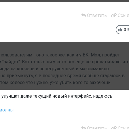
Ответить
Ссыл
0
льзователям - оно такое же, как и у ВК. Мол, пройдет
"зайдет". Вот только ни у кого это еще не прокатывало, чт
ая мода на конченый перегруженный и максимально
но привыкнуть, я в последнее время вообще стараюсь в
том колесе что нужно, уже убить кого то захочешь.
но улучшат даже текущий новый интерфейс, надеюсь
 волны
Ответить
Ссыл