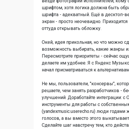
везде фотографии исполнителей, кому
шрифтом, хотя логика должна быть обра
шрифта - адекватный. Ещё в десктоп-ве
экран - просто неочевидно. Приходится
оттуда открывать обложку.
Окей, идея прикольная, но что можно 
возможность выбирать, какие жанры ил
Пересмотрите приоритеты - сейчас ощущ
делаете им удобнее. Я с Яндекс Музыко
начал присматриваться к альтернативам
Не мы, пользователи, "консервы", кото
решаете, чем занять разработчиков - 
улучшений. Доработайте интеграции: с 
инструменты для работы с собственны
(yandexmusic.userecho.ru) люди годами
голосов, а вы вместо этого выкатывае
Сделайте шаг навстречу тем, кто дейст