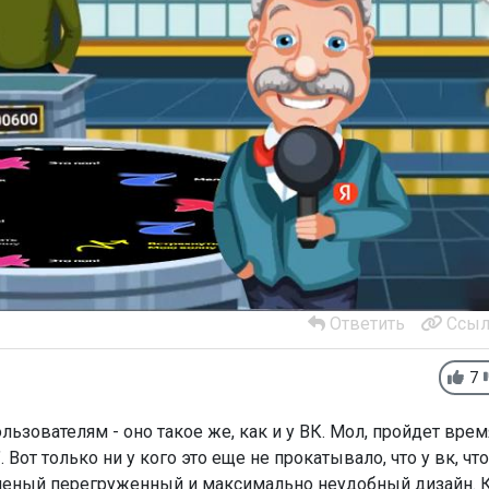
Ответить
Ссыл
7
ьзователям - оно такое же, как и у ВК. Мол, пройдет врем
 Вот только ни у кого это еще не прокатывало, что у вк, что
онченый перегруженный и максимально неудобный дизайн. 